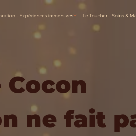
bration - Expériences immersives
Le Toucher - Soins & M
e Cocon
on ne fait p