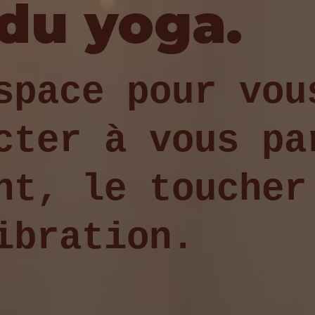
du yoga.
space pour vou
cter à vous pa
nt, le toucher
ibration.