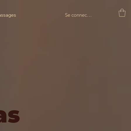
Se connecter
assages
as