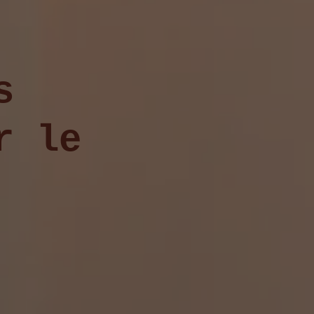
s
r le